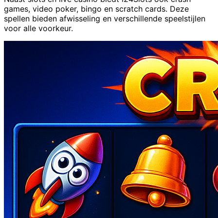
games, video poker, bingo en scratch cards. Deze
spellen bieden afwisseling en verschillende speelstijlen
voor alle voorkeur.