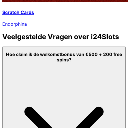
Scratch Cards
Endorphina
Veelgestelde Vragen over i24Slots
Hoe claim ik de welkomstbonus van €500 + 200 free
spins?