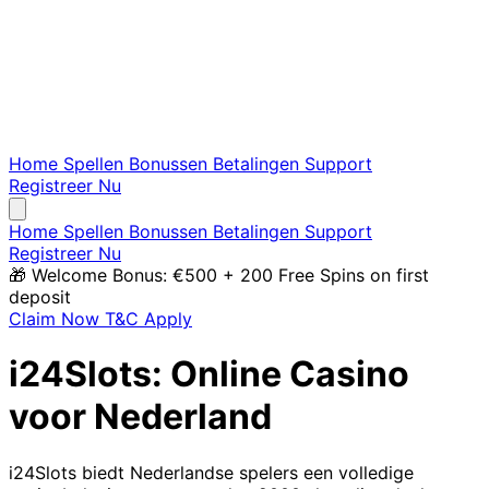
Home
Spellen
Bonussen
Betalingen
Support
Registreer Nu
Home
Spellen
Bonussen
Betalingen
Support
Registreer Nu
🎁 Welcome Bonus: €500 + 200 Free Spins on first
deposit
Claim Now
T&C Apply
i24Slots: Online Casino
voor Nederland
i24Slots biedt Nederlandse spelers een volledige