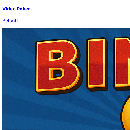
Video Poker
Betsoft