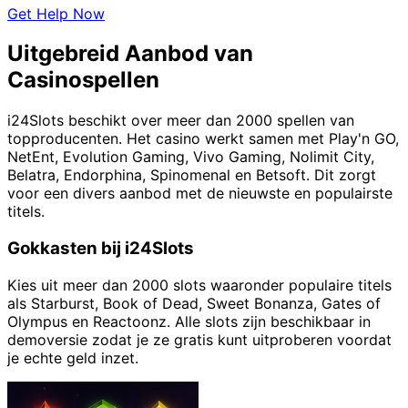
Get Help Now
Uitgebreid Aanbod van
Casinospellen
i24Slots beschikt over meer dan 2000 spellen van
topproducenten. Het casino werkt samen met Play'n GO,
NetEnt, Evolution Gaming, Vivo Gaming, Nolimit City,
Belatra, Endorphina, Spinomenal en Betsoft. Dit zorgt
voor een divers aanbod met de nieuwste en populairste
titels.
Gokkasten bij i24Slots
Kies uit meer dan 2000 slots waaronder populaire titels
als Starburst, Book of Dead, Sweet Bonanza, Gates of
Olympus en Reactoonz. Alle slots zijn beschikbaar in
demoversie zodat je ze gratis kunt uitproberen voordat
je echte geld inzet.