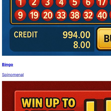
Bingo
Spinomenal