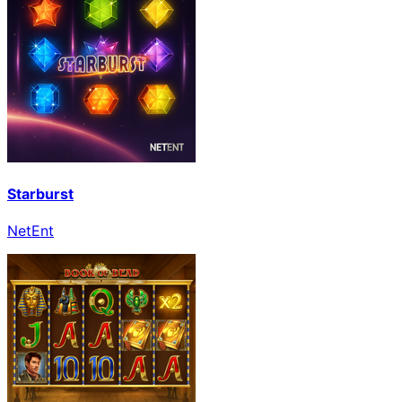
Starburst
NetEnt