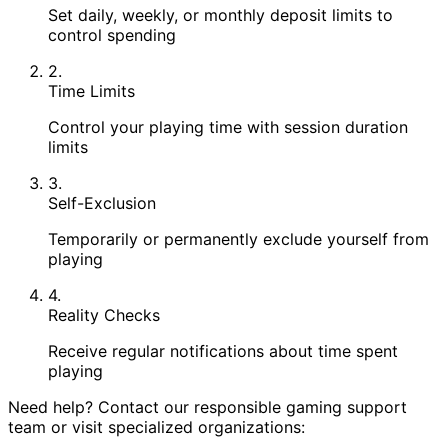
Set daily, weekly, or monthly deposit limits to
control spending
2.
Time Limits
Control your playing time with session duration
limits
3.
Self-Exclusion
Temporarily or permanently exclude yourself from
playing
4.
Reality Checks
Receive regular notifications about time spent
playing
Need help? Contact our responsible gaming support
team or visit specialized organizations: