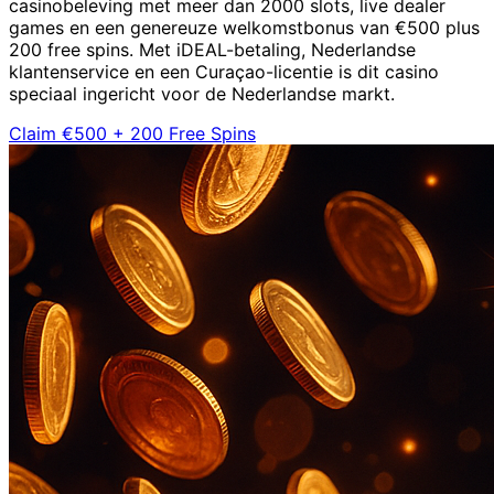
casinobeleving met meer dan 2000 slots, live dealer
games en een genereuze welkomstbonus van €500 plus
200 free spins. Met iDEAL-betaling, Nederlandse
klantenservice en een Curaçao-licentie is dit casino
speciaal ingericht voor de Nederlandse markt.
Claim €500 + 200 Free Spins